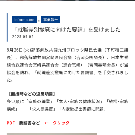
,
Information
事業報告
「就職差別撤廃に向けた要請」を受けました
2025.09.02
8月26日(火)部落解放共闘九州ブロック県民会議（下町和三議
長）、部落解放共闘宮崎県民会議（吉岡英明議長）、日本労働
組合総連合会宮崎県連合会（連合宮崎）（吉岡英明会長）が当
協会を訪れ、「就職差別撤廃に向けた要請書」を手交されまし
た。
【面接時などの違反項目】
多い順に「家族の職業」「本人･家族の健康状況」「続柄･家族
構成」 「求人票違反」「内定後提出書類に問題」
PDF
要請書など
← クリック