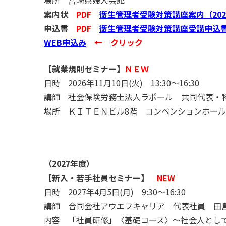
場所 宮崎県婦人会館
案内状
PDF
衛生管理者受験対策講座案内（202
申込書
PDF
衛生管理者受験対策講座受講申込書（
WEB申込み
← クリック
【就業規則セミナー】
ＮＥＷ
日時 2026年11月10日(火) 13:30～16:30
講師 社会保険労務士法人ラポール 共同代表・
場所 ＫＩＴＥＮビル8階 コンベンションホール
（2027
年度）
【新入・若手社員セミナー】
NEW
日時 2027年4月5日(月) 9:30～16:30
講師 合同会社アウエフキャリア 代表社員 田
内容 「社員研修」〈基礎コース〉～社会人とし