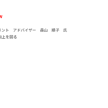
W
メント アドバイザー 森山 順子 氏
向上を図る