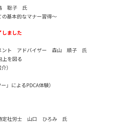
島 聡子 氏
ての基本的なマナー習得～
了しました
メント アドバイザー 森山 順子 氏
向上を図る
紹介）
）
ー」によるPDCA体験）
特定社労士 山口 ひろみ 氏