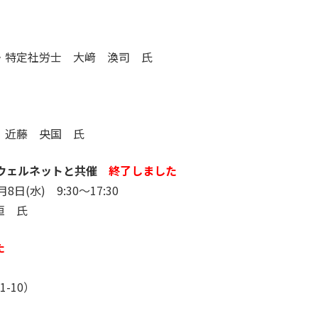
・特定社労士 大﨑 渙司 氏
 近藤 央国 氏
ウェルネットと共催
終了しました
8日(水) 9:30～17:30
恒 氏
た
-10）