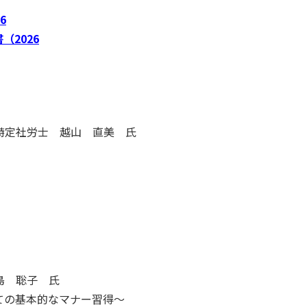
6
2026
特定社労士 越山 直美 氏
島 聡子 氏
ての基本的なマナー習得～